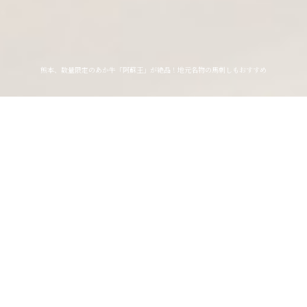
熊本、数量限定のあか牛「阿蘇王」が絶品！地元名物の馬刺しもおすすめ